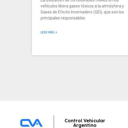
La utilización de combustibles fósiles en los
vehículos libera gases tóxicos a la atmósfera y
Gases de Efecto Invernadero (GEI), que son los
principales responsables
LEER MÁS »
Control Vehicular
Argentino