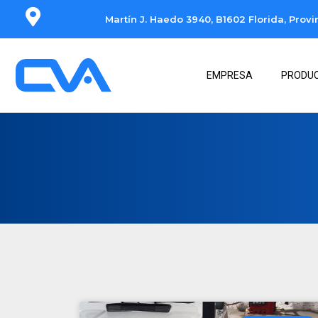
Martín J. Haedo 3940, B1602 Florida, Prov
EMPRESA
PRODU