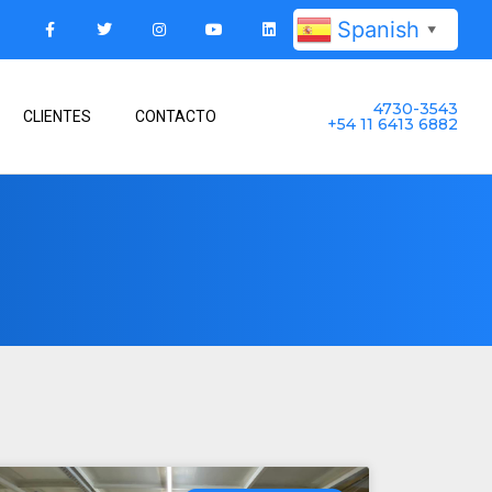
Spanish
▼
4730-3543
CLIENTES
CONTACTO
+54 11 6413 6882